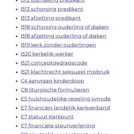
B12 losmaking predikant
B13 schorsing predikant
B13 afzetting predikant
B18 schorsing ouderling of diaken
B18 afzetting ouderling of diaken
B19 kerk zonder ouderlingen
B20 kerkelijk werker
B21 conceptgedragscode
B21 klachtrecht seksueel misbruik
C4 aanvraag kinderdoop
C8 liturgische formulieren
E5 huishoudelijke regeling synode
E7 financiën landelijk kerkverband
E7 statuut Kerkpunt
E7 financiële steunverlening