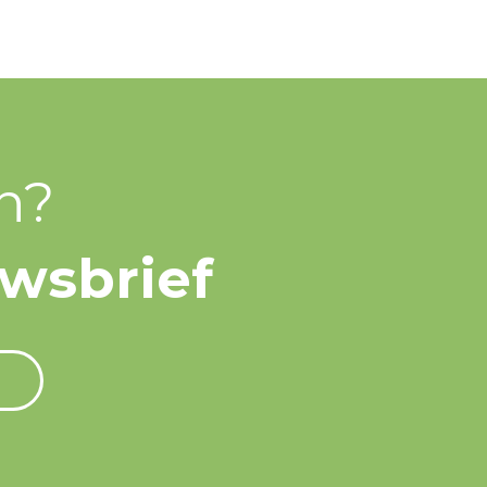
n?
uwsbrief