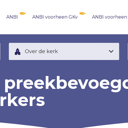
ANBI
ANBI voorheen GKv
ANBI voorheen
Over de kerk
, preekbevoeg
rkers