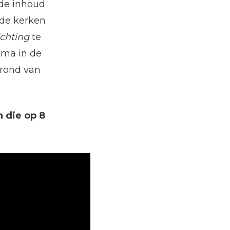
de inhoud
 de kerken
chting
te
ema in de
rond van
 die op 8