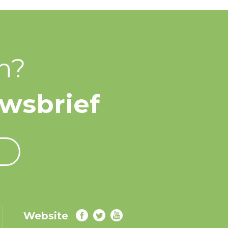
n?
uwsbrief
Website