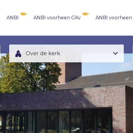
ANBI
ANBI voorheen GKv
ANBI voorheen
Over de kerk