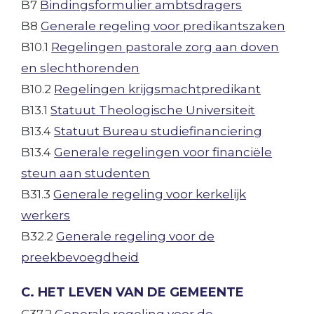
B7
Bindingsformulier ambtsdragers
B8
Generale regeling voor predikantszaken
B10.1
Regelingen pastorale zorg aan doven
en slechthorenden
B10.2
Regelingen krijgsmachtpredikant
B13.1
Statuut Theologische Universiteit
B13.4
Statuut Bureau studiefinanciering
B13.4
Generale regelingen voor financiële
steun aan studenten
B31.3
Generale regeling voor kerkelijk
werkers
B32.2
Generale regeling voor de
preekbevoegdheid
C. HET LEVEN VAN DE GEMEENTE
C37.2
Generale regeling voor de