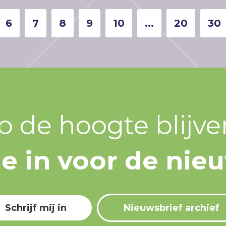
6
7
8
9
10
...
20
30
p de hoogte blijve
 je in voor de nie
Schrijf mij in
Nieuwsbrief archief