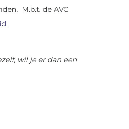
nden. M.b.t. de AVG
eid
elf, wil je er dan een