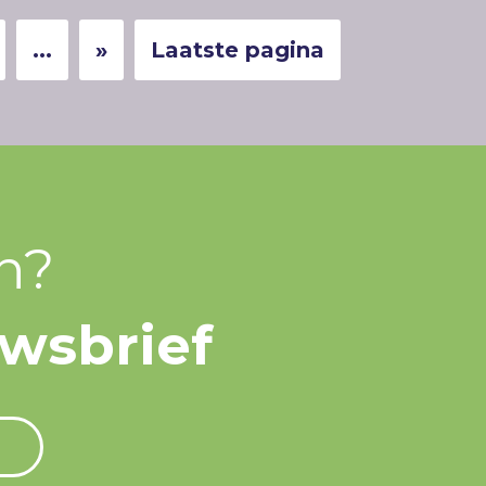
...
»
Laatste pagina
n?
uwsbrief