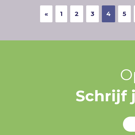
«
1
2
3
4
5
O
Schrijf