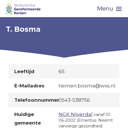
Skip
Menu
navigation
T. Bosma
Leeftijd
65
E-Mailadres
tiemen.bosma@wxs.nl
Telefoonnummer
0543-538756
Huidige
NGK Nijverdal
vanaf 01-
06-2002
(Emeritus. Neemt
gemeente
vanwege gezondheid