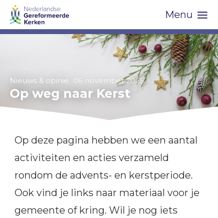
Skip
Menu
navigation
Nieuws & opinie
06 november 2025
Op weg naar Kerst
Op deze pagina hebben we een aantal
activiteiten en acties verzameld
rondom de advents- en kerstperiode.
Ook vind je links naar materiaal voor je
gemeente of kring. Wil je nog iets