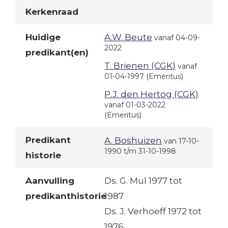
Kerkenraad
Huidige
A.W. Beute
vanaf 04-09-
2022
predikant(en)
T. Brienen (CGK)
vanaf
01-04-1997
(Emeritus)
P.J. den Hertog (CGK)
vanaf 01-03-2022
(Emeritus)
Predikant
A. Boshuizen
van 17-10-
1990 t/m 31-10-1998
historie
Aanvulling
Ds. G. Mul 1977 tot
predikanthistorie
1987
Ds. J. Verhoeff 1972 tot
1976