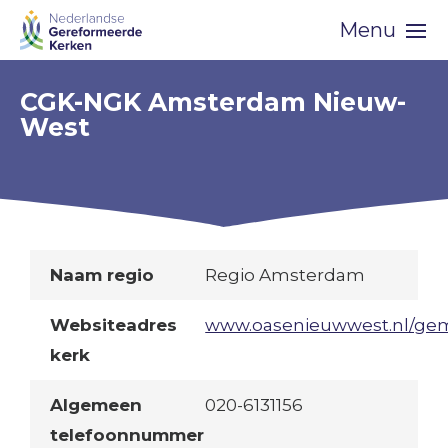
Skip
Menu
navigation
CGK-NGK Amsterdam Nieuw-
West
Naam regio
Regio Amsterdam
Websiteadres
www.oasenieuwwest.nl/ge
kerk
Algemeen
020-6131156
telefoonnummer