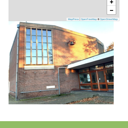
+
−
MapPress
|
OpenFreeMap
©
OpenStreetMap