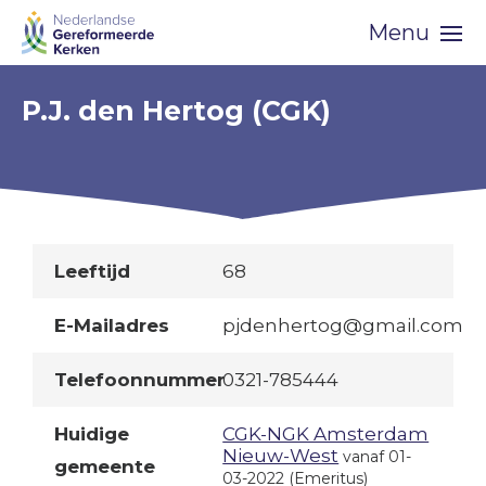
Skip
Menu
navigation
P.J. den Hertog (CGK)
Leeftijd
68
E-Mailadres
pjdenhertog@gmail.com
Telefoonnummer
0321-785444
Huidige
CGK-NGK Amsterdam
Nieuw-West
vanaf 01-
gemeente
03-2022
(Emeritus)