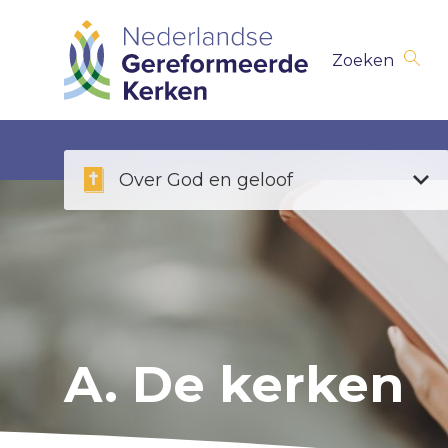
Skip
Zoeken
navigation
Over God en geloof
A. De kerken