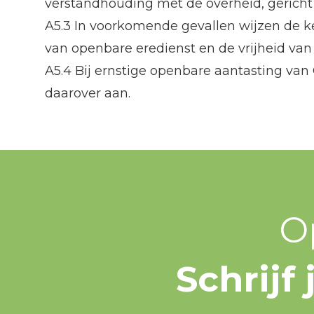
verstandhouding met de overheid, gericht o
A5.3 In voorkomende gevallen wijzen de ke
van openbare eredienst en de vrijheid va
A5.4 Bij ernstige openbare aantasting va
daarover aan.
O
Schrijf