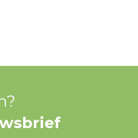
n?
uwsbrief