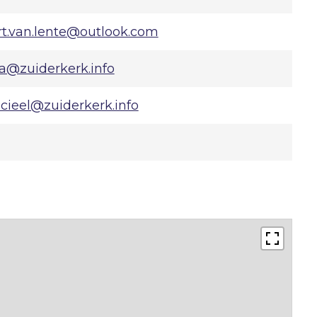
rt.van.lente@outlook.com
ba@zuiderkerk.info
ncieel@zuiderkerk.info