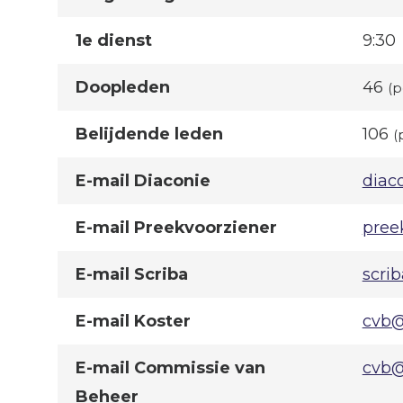
1e dienst
9:30
Doopleden
46
(p
Belijdende leden
106
(
E-mail Diaconie
diac
E-mail Preekvoorziener
pree
E-mail Scriba
scri
E-mail Koster
cvb@
E-mail Commissie van
cvb@
Beheer