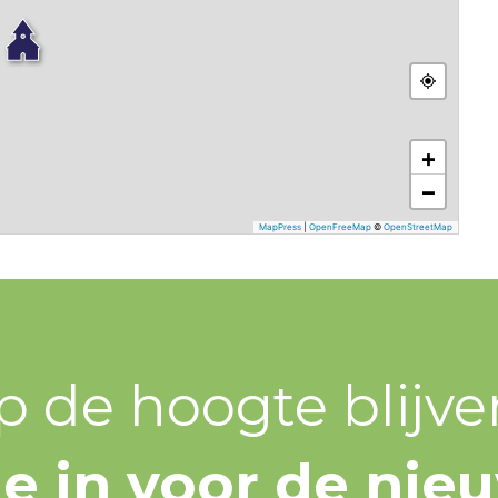
+
−
MapPress
|
OpenFreeMap
©
OpenStreetMap
p de hoogte blijve
 je in voor de nie