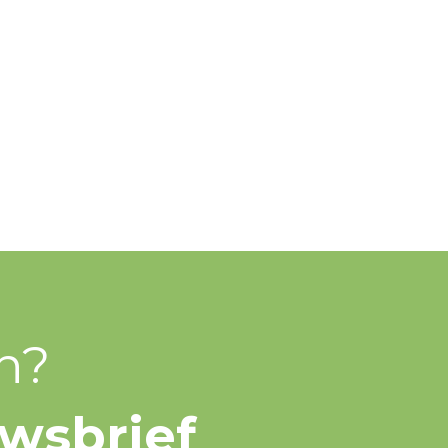
n?
uwsbrief