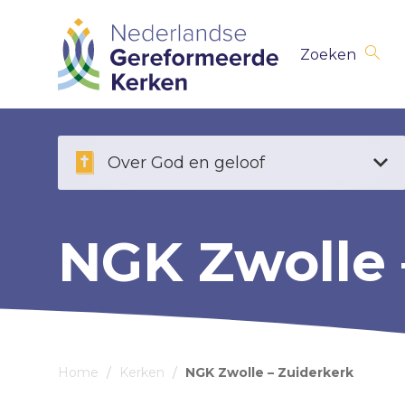
Skip
Zoeken
navigation
Over God en geloof
NGK Zwolle 
Home
/
Kerken
/
NGK Zwolle – Zuiderkerk