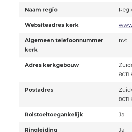
Naam regio
Regi
Websiteadres kerk
www.
Algemeen telefoonnummer
nvt
kerk
Adres kerkgebouw
Zuide
8011
Postadres
Zuide
8011
Rolstoeltoegankelijk
Ja
Ringleiding
Ja