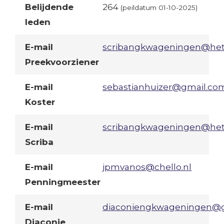
Belijdende
264
(peildatum 01-10-2025)
leden
E-mail
scribangkwageningen@het
Preekvoorziener
E-mail
sebastianhuizer@gmail.co
Koster
E-mail
scribangkwageningen@het
Scriba
E-mail
jpmvanos@chello.nl
Penningmeester
E-mail
diaconiengkwageningen@
Diaconie