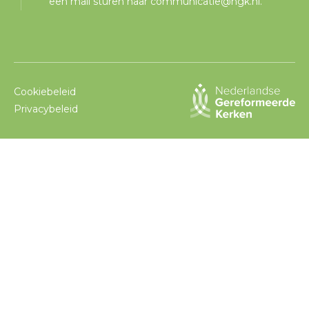
een mail sturen naar
communicatie@ngk.nl
.
Cookiebeleid
Privacybeleid