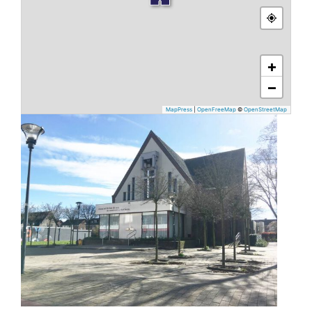
+
−
MapPress
|
OpenFreeMap
©
OpenStreetMap