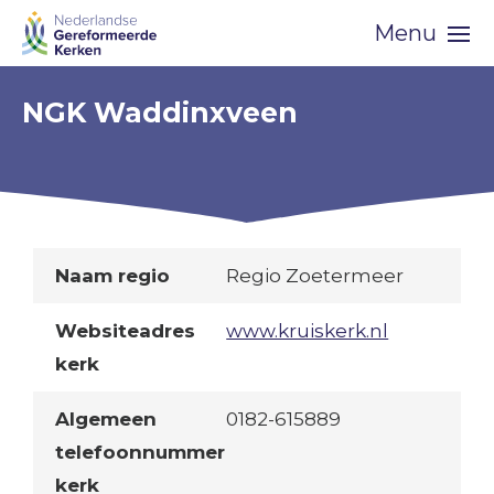
Skip
Menu
navigation
NGK Waddinxveen
Naam regio
Regio Zoetermeer
Websiteadres
www.kruiskerk.nl
kerk
Algemeen
0182-615889
telefoonnummer
kerk