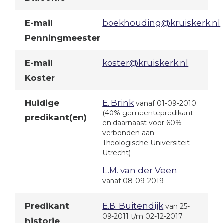
E-mail
boekhouding@kruiskerk.nl
Penningmeester
E-mail
koster@kruiskerk.nl
Koster
Huidige
E. Brink
vanaf 01-09-2010
(40% gemeentepredikant
predikant(en)
en daarnaast voor 60%
verbonden aan
Theologische Universiteit
Utrecht)
L.M. van der Veen
vanaf 08-09-2019
Predikant
E.B. Buitendijk
van 25-
09-2011 t/m 02-12-2017
historie