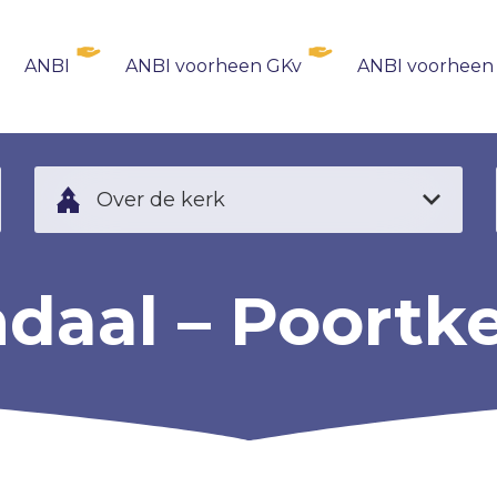
ANBI
ANBI voorheen GKv
ANBI voorheen
Over de kerk
aal – Poortk