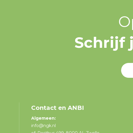
O
Schrijf
Contact en ANBI
Algemeen:
info@ngk.nl
of: Postbus 499, 8000 AL Zwolle