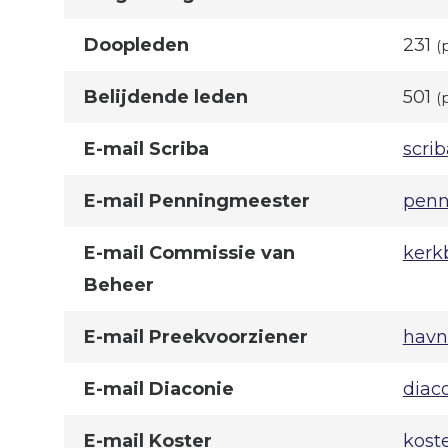
Doopleden
231
(
Belijdende leden
501
(
E-mail Scriba
scri
E-mail Penningmeester
penn
E-mail Commissie van
kerk
Beheer
E-mail Preekvoorziener
havn
E-mail Diaconie
diac
E-mail Koster
kost