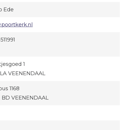
o Ede
poortkerk.nl
511991
tjesgoed 1
 LA VEENENDAAL
bus 1168
0 BD VEENENDAAL