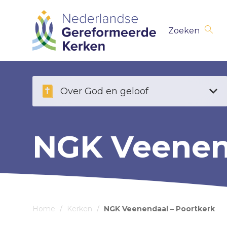
Skip
Zoeken
navigation
Over God en geloof
NGK Veenend
Home
/
Kerken
/
NGK Veenendaal – Poortkerk