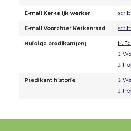
E-mail Kerkelijk werker
scri
E-mail Voorzitter Kerkenraad
scri
H. Fo
Huidige predikant(en)
J. W
J. Ho
J. W
Predikant historie
J. Ho