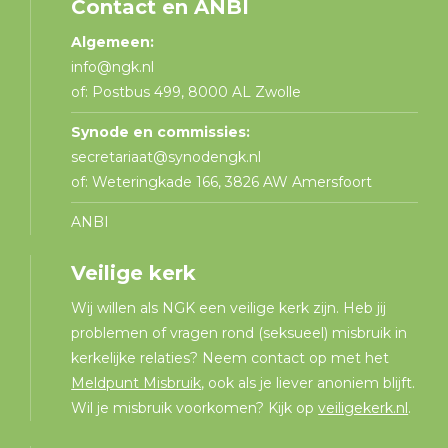
Contact en ANBI
Algemeen:
info@ngk.nl
of: Postbus 499, 8000 AL Zwolle
Synode en commissies:
secretariaat@synodengk.nl
of: Weteringkade 166, 3826 AW Amersfoort
ANBI
Veilige kerk
Wij willen als NGK een veilige kerk zijn. Heb jij
problemen of vragen rond (seksueel) misbruik in
kerkelijke relaties? Neem contact op met het
Meldpunt Misbruik
, ook als je liever anoniem blijft.
Wil je misbruik voorkomen? Kijk op
veiligekerk.nl
.