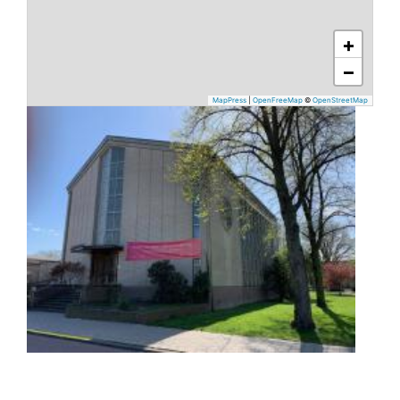
+
−
MapPress
|
OpenFreeMap
©
OpenStreetMap