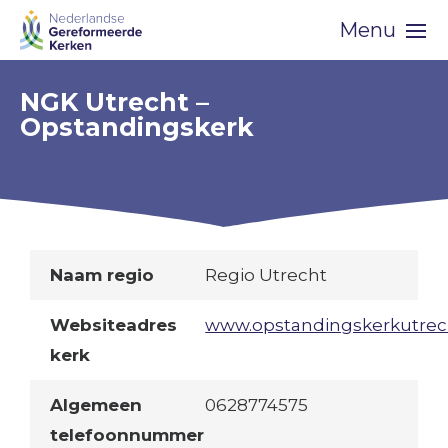
Skip
Menu
navigation
NGK Utrecht –
Opstandingskerk
Naam regio
Regio Utrecht
Websiteadres
www.opstandingskerkutrech
kerk
Algemeen
0628774575
telefoonnummer