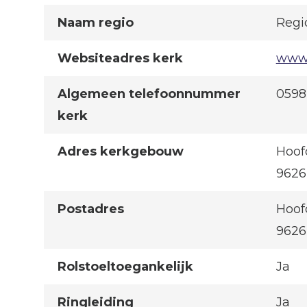
Naam regio
Regi
Websiteadres kerk
www.
Algemeen telefoonnummer
0598
kerk
Adres kerkgebouw
Hoof
962
Postadres
Hoof
962
Rolstoeltoegankelijk
Ja
Ringleiding
Ja