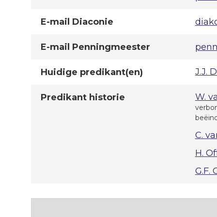
E-mail Diaconie
diak
E-mail Penningmeester
penn
J.J. 
Huidige predikant(en)
W. v
Predikant historie
verbon
beëind
C. v
H. Of
G.F.