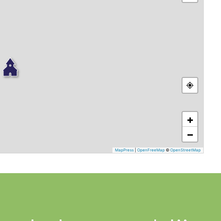
+
−
MapPress
|
OpenFreeMap
©
OpenStreetMap