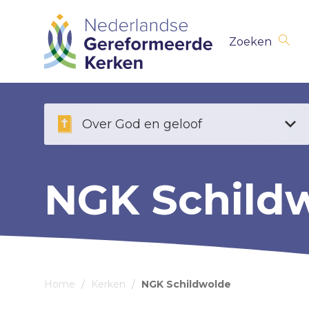
Skip
Zoeken
navigation
Over God en geloof
NGK Schild
Home
/
Kerken
/
NGK Schildwolde