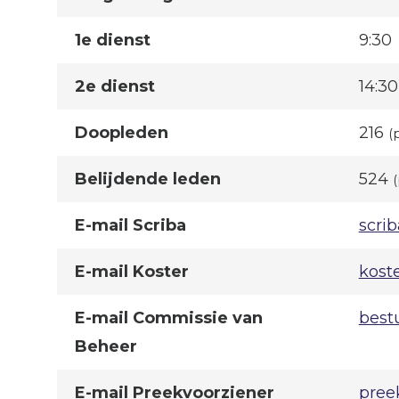
1e dienst
9:30
2e dienst
14:30
Doopleden
216
(
Belijdende leden
524
E-mail Scriba
scri
E-mail Koster
kost
E-mail Commissie van
best
Beheer
E-mail Preekvoorziener
pree