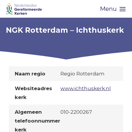
Skip
Menu
navigation
NGK Rotterdam – Ichthuskerk
Naam regio
Regio Rotterdam
Websiteadres
www.ichthuskerk.nl
kerk
Algemeen
010-2200267
telefoonnummer
kerk