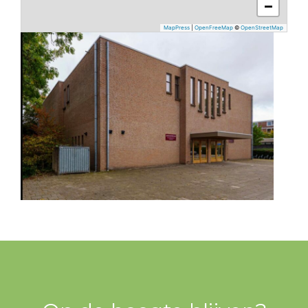
−
MapPress
|
OpenFreeMap
©
OpenStreetMap