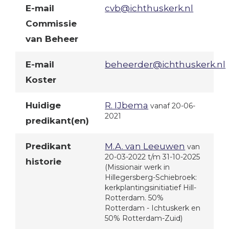
E-mail
cvb@ichthuskerk.nl
Commissie
van Beheer
E-mail
beheerder@ichthuskerk.nl
Koster
Huidige
R. IJbema
vanaf 20-06-
2021
predikant(en)
Predikant
M.A. van Leeuwen
van
20-03-2022 t/m 31-10-2025
historie
(Missionair werk in
Hillegersberg-Schiebroek:
kerkplantingsinitiatief Hill-
Rotterdam. 50%
Rotterdam - Ichtuskerk en
50% Rotterdam-Zuid)