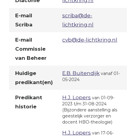
Diaconie
lichtkring.nl
E-mail
scriba@de-
Scriba
lichtkring.nl
E-mail
cvb@de-lichtkring.nl
Commissie
van Beheer
Huidige
E.B. Buitendijk
vanaf 01-
05-2024
predikant(en)
Predikant
H.J. Lopers
van 01-09-
2023 t/m 31-08-2024
historie
(Bijzondere aanstelling als
geestelijk verzorger en
docent HBO-theologie)
H.J. Lopers
van 17-06-