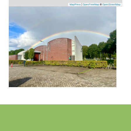
MapPress
|
OpenFreeMap
©
OpenStreetMap