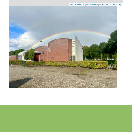
MapPress
|
OpenFreeMap
©
OpenStreetMap