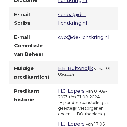
Diaconie
lichtkring.nl
E-mail
scriba@de-
Scriba
lichtkring.nl
E-mail
cvb@de-lichtkring.nl
Commissie
van Beheer
Huidige
E.B. Buitendijk
vanaf 01-
05-2024
predikant(en)
Predikant
H.J. Lopers
van 01-09-
2023 t/m 31-08-2024
historie
(Bijzondere aanstelling als
geestelijk verzorger en
docent HBO-theologie)
H.J. Lopers
van 17-06-