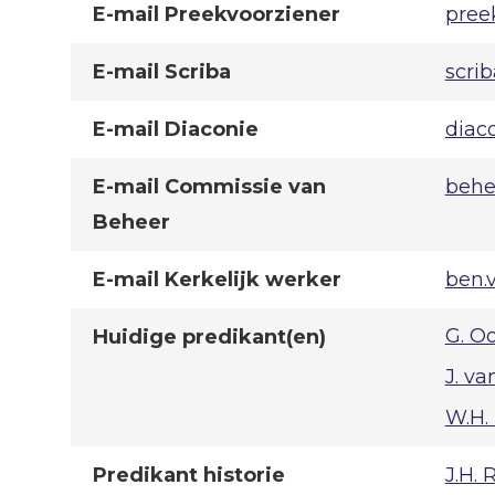
E-mail Preekvoorziener
pree
E-mail Scriba
scri
E-mail Diaconie
diac
E-mail Commissie van
behe
Beheer
E-mail Kerkelijk werker
ben.
G. O
Huidige predikant(en)
J. va
W.H.
J.H.
Predikant historie