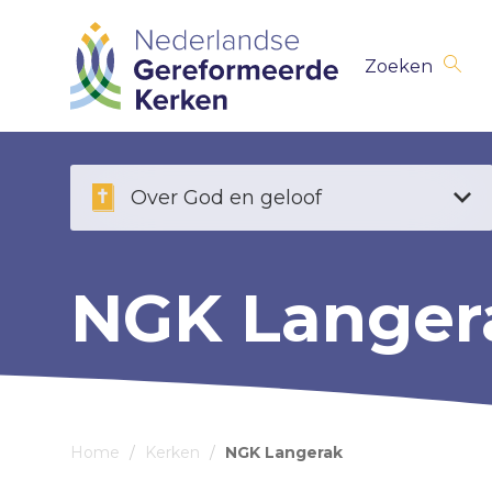
Skip
Zoeken
navigation
Over God en geloof
NGK Langer
Home
/
Kerken
/
NGK Langerak