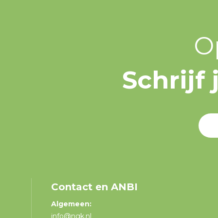
O
Schrijf
Contact en ANBI
Algemeen:
info@ngk.nl