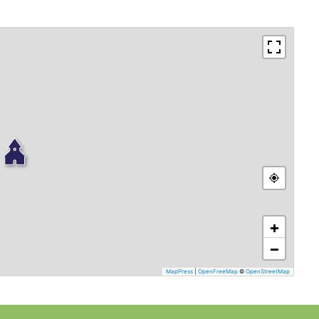
+
−
MapPress
|
OpenFreeMap
©
OpenStreetMap