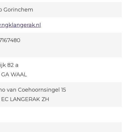
o Gorinchem
ngklangerak.nl
7167480
jk 82 a
8 GA WAAL
o van Coehoornsingel 15
 EC LANGERAK ZH