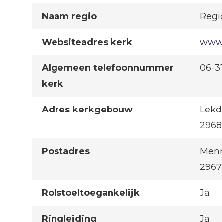
Naam regio
Regi
Websiteadres kerk
www.
Algemeen telefoonnummer
06-3
kerk
Adres kerkgebouw
Lekdi
296
Postadres
Menn
2967
Rolstoeltoegankelijk
Ja
Ringleiding
Ja