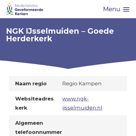
Skip
Menu
navigation
NGK IJsselmuiden – Goede
Herderkerk
Naam regio
Regio Kampen
Websiteadres
www.ngk-
kerk
ijsselmuiden.nl
Algemeen
telefoonnummer