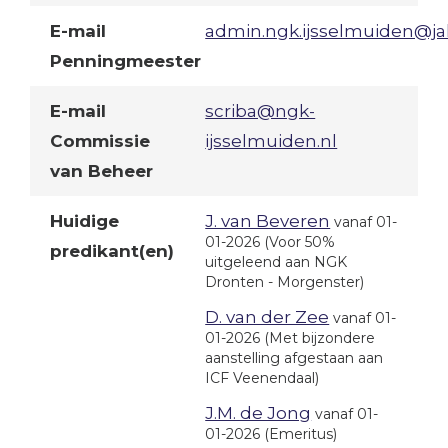
E-mail
admin.ngk.ijsselmuiden@ja
Penningmeester
E-mail
scriba@ngk-
Commissie
ijsselmuiden.nl
van Beheer
Huidige
J. van Beveren
vanaf 01-
01-2026
(Voor 50%
predikant(en)
uitgeleend aan NGK
Dronten - Morgenster)
D. van der Zee
vanaf 01-
01-2026
(Met bijzondere
aanstelling afgestaan aan
ICF Veenendaal)
J.M. de Jong
vanaf 01-
01-2026
(Emeritus)