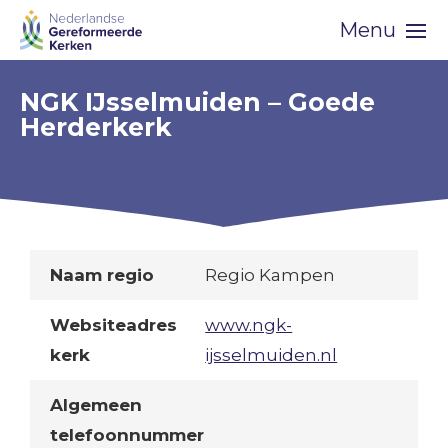
Skip
Menu
navigation
NGK IJsselmuiden – Goede
Herderkerk
Naam regio
Regio Kampen
Websiteadres
www.ngk-
kerk
ijsselmuiden.nl
Algemeen
telefoonnummer