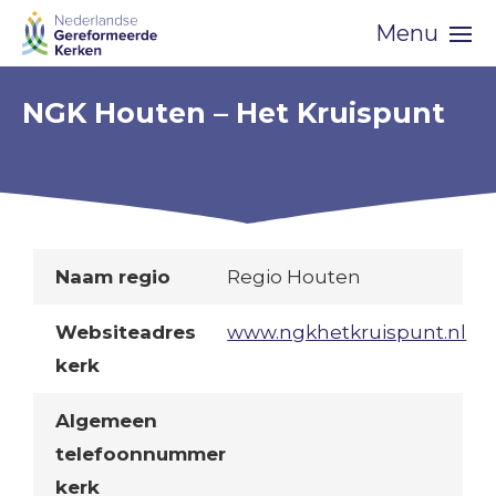
Skip
Menu
navigation
NGK Houten – Het Kruispunt
Naam regio
Regio Houten
Websiteadres
www.ngkhetkruispunt.nl
kerk
Algemeen
telefoonnummer
kerk