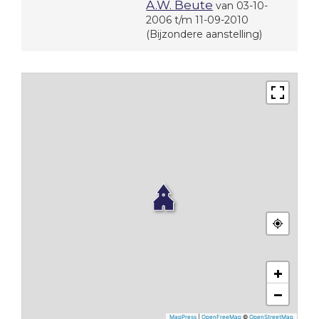
A.W. Beute
van 03-10-
2006 t/m 11-09-2010
(Bijzondere aanstelling)
+
−
MapPress
|
OpenFreeMap
©
OpenStreetMap