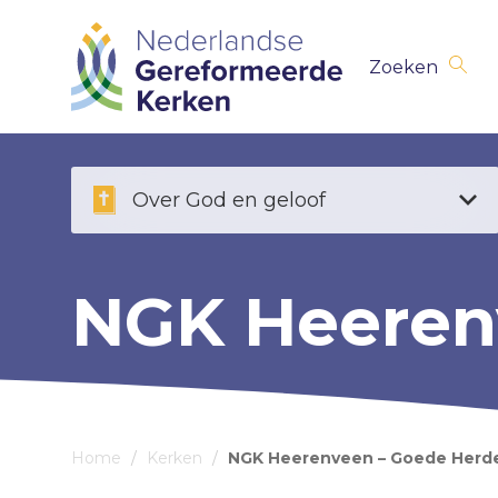
Skip
Zoeken
navigation
Over God en geloof
NGK Heeren
Home
/
Kerken
/
NGK Heerenveen – Goede Herd