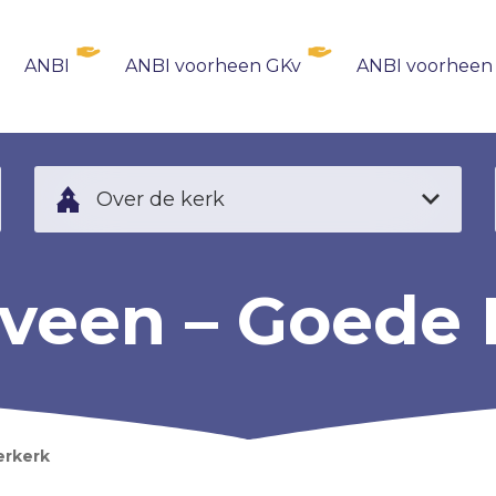
ANBI
ANBI voorheen GKv
ANBI voorheen
Over de kerk
veen – Goede 
erkerk