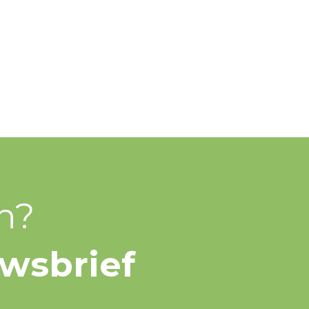
n?
uwsbrief