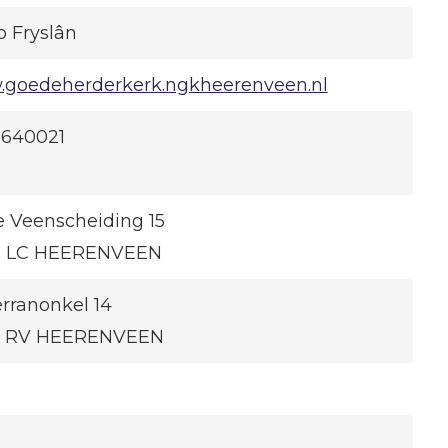
o Fryslân
goedeherderkerk.ngkheerenveen.nl
-640021
 Veenscheiding 15
6 LC HEERENVEEN
rranonkel 14
5 RV HEERENVEEN