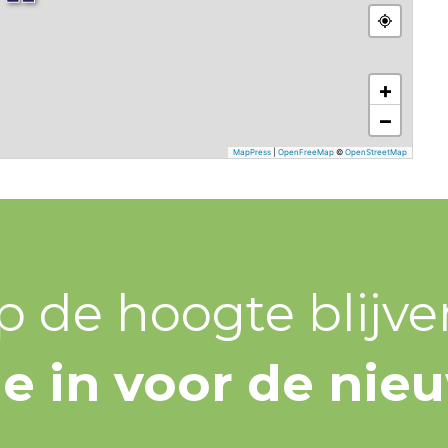
+
−
MapPress
|
OpenFreeMap
©
OpenStreetMap
p de hoogte blijve
 je in voor de nie