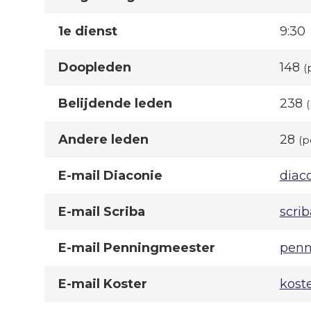
1e dienst
9:30
Doopleden
148
(
Belijdende leden
238
Andere leden
28
(p
E-mail Diaconie
diac
E-mail Scriba
scri
E-mail Penningmeester
penn
E-mail Koster
kost