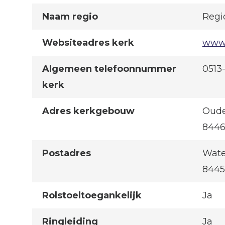
Naam regio
Regi
Websiteadres kerk
www.
Algemeen telefoonnummer
0513
kerk
Adres kerkgebouw
Oude
844
Postadres
Wate
844
Rolstoeltoegankelijk
Ja
Ringleiding
Ja