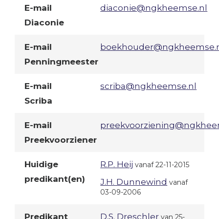
E-mail
diaconie@ngkheemse.nl
Diaconie
E-mail
boekhouder@ngkheemse.
Penningmeester
E-mail
scriba@ngkheemse.nl
Scriba
E-mail
preekvoorziening@ngkhee
Preekvoorziener
Huidige
R.P. Heij
vanaf 22-11-2015
predikant(en)
J.H. Dunnewind
vanaf
03-09-2006
Predikant
D.S. Dreschler
van 25-