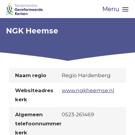
Skip
Menu
navigation
NGK Heemse
Naam regio
Regio Hardenberg
Websiteadres
www.ngkheemse.nl
kerk
Algemeen
0523-261469
telefoonnummer
kerk