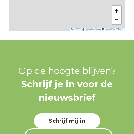
+
−
MapPress
|
OpenFreeMap
©
OpenStreetMap
Op de hoogte blijven?
Schrijf je in voor de
nieuwsbrief
Schrijf mij in