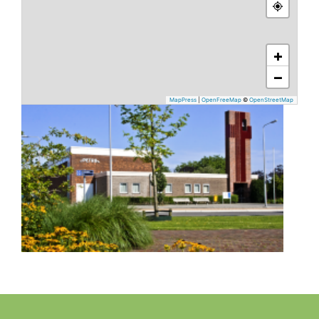
+
−
MapPress
|
OpenFreeMap
©
OpenStreetMap