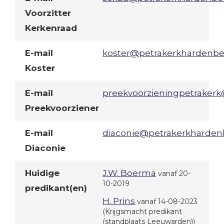
Voorzitter
Kerkenraad
E-mail
koster@petrakerkhardenbe
Koster
E-mail
preekvoorzieningpetraker
Preekvoorziener
E-mail
diaconie@petrakerkharden
Diaconie
Huidige
J.W. Boerma
vanaf 20-
10-2019
predikant(en)
H. Prins
vanaf 14-08-2023
(Krijgsmacht predikant
(standplaats Leeuwarden))