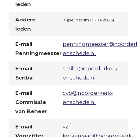
leden
Andere
7
(peildatum 01-10-2025)
leden
E-mail
penningmeester@noorderk
Penningmeester
enschede.nl
E-mail
scriba@noorderkerk-
Scriba
enschede.nl
E-mail
cvb@noorderkerk-
Commissie
enschede.nl
van Beheer
E-mail
vz-
Voorzitter
kerkenraad@noorderkerk-