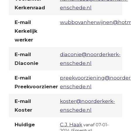
Kerkenraad
enschede.nl
E-mail
wubbovanherwijnen@hotm
Kerkelijk
werker
E-mail
diaconie@noorderkerk-
Diaconie
enschede.nl
E-mail
preekvoorziening@noorder
Preekvoorziener
enschede.nl
E-mail
koster@noorderkerk-
Koster
enschede.nl
Huidige
C.J. Haak
vanaf 07-01-
2014
(Emeritus)