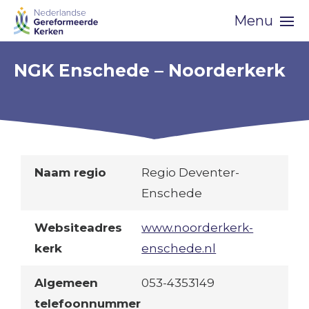
Skip
Menu
navigation
NGK Enschede – Noorderkerk
Naam regio
Regio Deventer-
Enschede
Websiteadres
www.noorderkerk-
kerk
enschede.nl
Algemeen
053-4353149
telefoonnummer