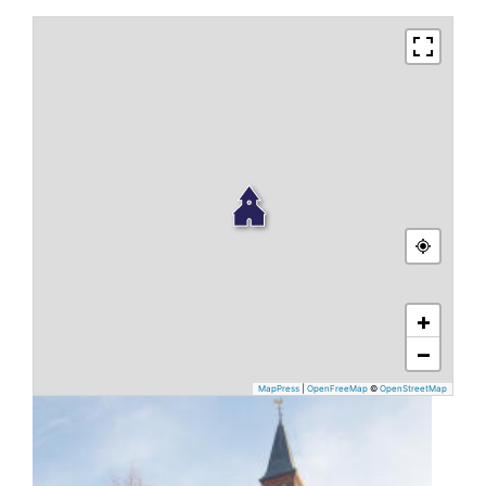
+
−
MapPress
|
OpenFreeMap
©
OpenStreetMap