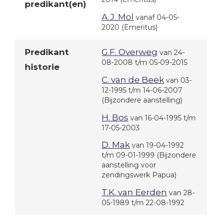
predikant(en)
A.J. Mol
vanaf 04-05-
2020
(Emeritus)
Predikant
G.F. Overweg
van 24-
08-2008 t/m 05-09-2015
historie
C. van de Beek
van 03-
12-1995 t/m 14-06-2007
(Bijzondere aanstelling)
H. Bos
van 16-04-1995 t/m
17-05-2003
D. Mak
van 19-04-1992
t/m 09-01-1999
(Bijzondere
aanstelling voor
zendingswerk Papua)
T.K. van Eerden
van 28-
05-1989 t/m 22-08-1992