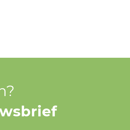
n?
uwsbrief