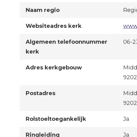
Naam regio
Regi
Websiteadres kerk
www.
Algemeen telefoonnummer
06-2
kerk
Adres kerkgebouw
Midd
920
Postadres
Midd
920
Rolstoeltoegankelijk
Ja
Ringleiding
Ja