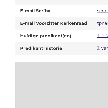
E-mail Scriba
scri
E-mail Voorzitter Kerkenraad
tpna
T.P. 
Huidige predikant(en)
J. v
Predikant historie