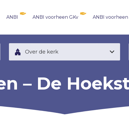
ANBI
ANBI voorheen GKv
ANBI voorheen
Over de kerk
en – De Hoeks