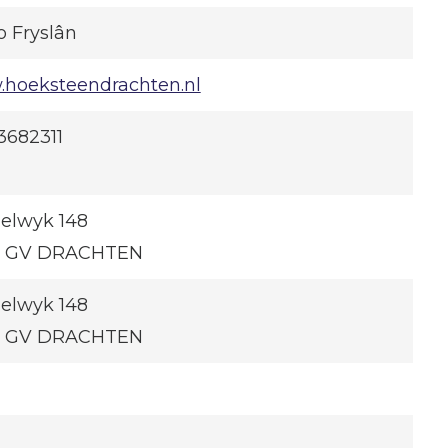
o Fryslân
hoeksteendrachten.nl
3682311
elwyk 148
2 GV DRACHTEN
elwyk 148
2 GV DRACHTEN