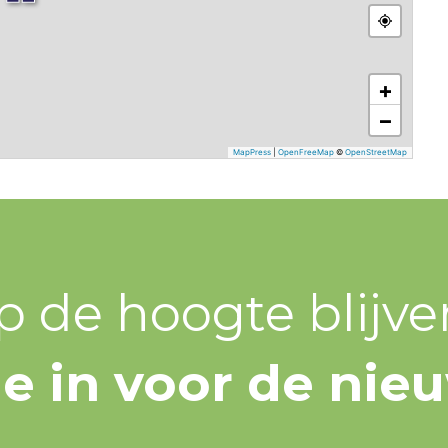
+
−
MapPress
|
OpenFreeMap
©
OpenStreetMap
p de hoogte blijve
 je in voor de nie