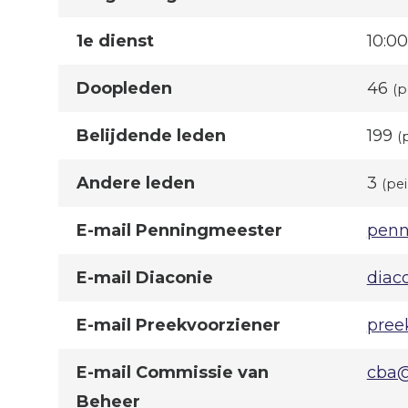
1e dienst
10:00
Doopleden
46
(p
Belijdende leden
199
(
Andere leden
3
(pe
E-mail Penningmeester
penn
E-mail Diaconie
diac
E-mail Preekvoorziener
pree
E-mail Commissie van
cba@
Beheer