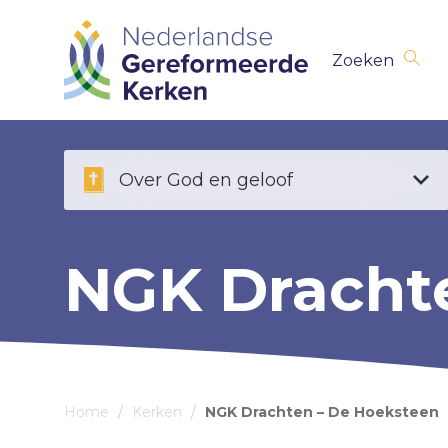
Skip
Zoeken
navigation
Over God en geloof
NGK Dracht
Home
/
Kerken
/
NGK Drachten – De Hoeksteen