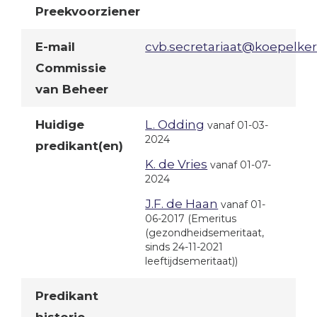
Preekvoorziener
E-mail
cvb.secretariaat@koepelker
Commissie
van Beheer
Huidige
L. Odding
vanaf 01-03-
2024
predikant(en)
K. de Vries
vanaf 01-07-
2024
J.F. de Haan
vanaf 01-
06-2017
(Emeritus
(gezondheidsemeritaat,
sinds 24-11-2021
leeftijdsemeritaat))
Predikant