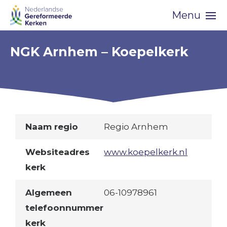
Skip
Menu
navigation
NGK Arnhem – Koepelkerk
Naam regio
Regio Arnhem
Websiteadres
www.koepelkerk.nl
kerk
Algemeen
06-10978961
telefoonnummer
kerk