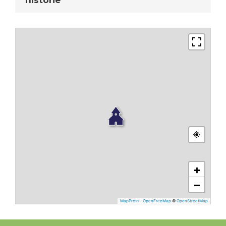
historie
+
−
MapPress
|
OpenFreeMap
©
OpenStreetMap