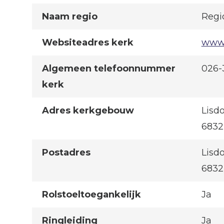
Naam regio
Regi
Websiteadres kerk
www.
Algemeen telefoonnummer
026-
kerk
Adres kerkgebouw
Lisd
683
Postadres
Lisd
683
Rolstoeltoegankelijk
Ja
Ringleiding
Ja