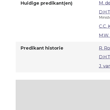
M. d
Huidige predikant(en)
D.H.
Minist
C.C.
M.W. 
R. Ro
Predikant historie
D.H.
J. va