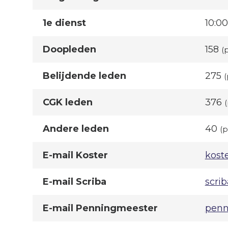
1e dienst
10:00
Doopleden
158
(
Belijdende leden
275
(
CGK leden
376
Andere leden
40
(p
E-mail Koster
kost
E-mail Scriba
scri
E-mail Penningmeester
penn