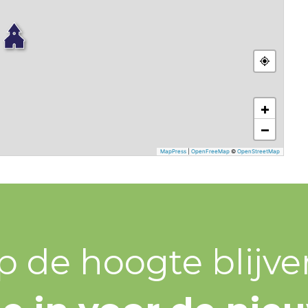
+
−
MapPress
|
OpenFreeMap
©
OpenStreetMap
p de hoogte blijve