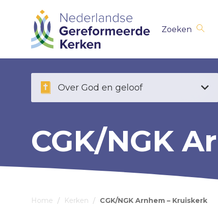
Skip
Zoeken
navigation
Over God en geloof
CGK/NGK Ar
Home
/
Kerken
/
CGK/NGK Arnhem – Kruiskerk