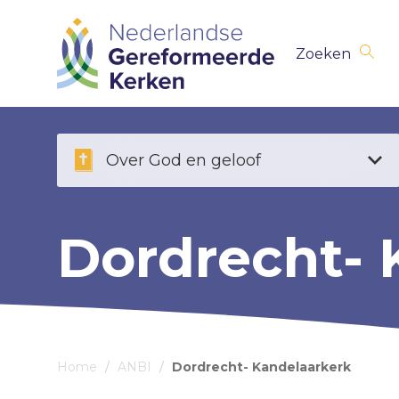
Skip
Zoeken
navigation
Over God en geloof
Dordrecht- 
Home
/
ANBI
/
Dordrecht- Kandelaarkerk