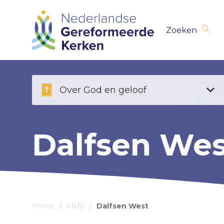
Skip
Zoeken
navigation
Over God en geloof
Dalfsen Wes
Home
/
ANBI
/
Dalfsen West