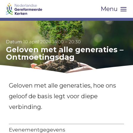
Skip
Menu
navigation
Datum
10 april 2026 14:00
–
20:30
Geloven met alle generaties –
Ontmoetingsdag
Geloven met alle generaties, hoe ons
geloof de basis legt voor diepe
verbinding.
Evenementgegevens