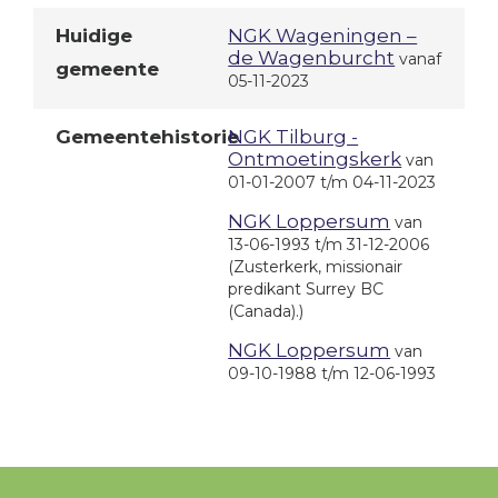
Huidige
NGK Wageningen –
de Wagenburcht
vanaf
gemeente
05-11-2023
Gemeentehistorie
NGK Tilburg -
Ontmoetingskerk
van
01-01-2007 t/m 04-11-2023
NGK Loppersum
van
13-06-1993 t/m 31-12-2006
(Zusterkerk, missionair
predikant Surrey BC
(Canada).)
NGK Loppersum
van
09-10-1988 t/m 12-06-1993