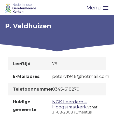
Skip
Menu
navigation
P. Veldhuizen
Leeftijd
79
E-Mailadres
peterv1946@hotmail.com
Telefoonnummer
0345-618270
Huidige
NGK Leerdam –
Hoogstraatkerk
vanaf
gemeente
31-08-2008
(Emeritus)