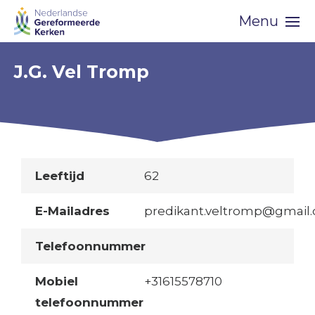
Skip
Menu
navigation
J.G. Vel Tromp
Leeftijd
62
E-Mailadres
predikant.veltromp@gmail
Telefoonnummer
Mobiel
+31615578710
telefoonnummer