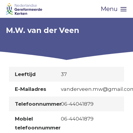
Skip
Menu
navigation
M.W. van der Veen
Leeftijd
37
E-Mailadres
vanderveen.mw@gmail.co
Telefoonnummer
06-44041879
Mobiel
06-44041879
telefoonnummer