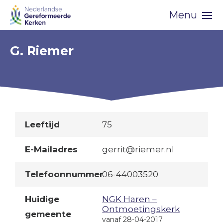
Skip
Menu
navigation
G. Riemer
Leeftijd
75
E-Mailadres
gerrit@riemer.nl
Telefoonnummer
06-44003520
Huidige
NGK Haren –
Ontmoetingskerk
gemeente
vanaf 28-04-2017