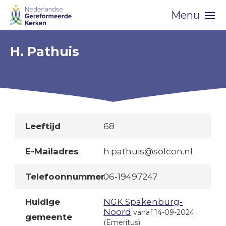
Skip
Menu
navigation
H. Pathuis
Leeftijd
68
E-Mailadres
h.pathuis@solcon.nl
Telefoonnummer
06-19497247
Huidige
NGK Spakenburg-
Noord
vanaf 14-09-2024
gemeente
(Emeritus)