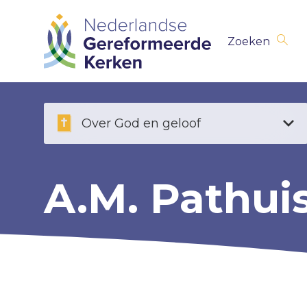
Skip
Zoeken
navigation
Over God en geloof
A.M. Pathui