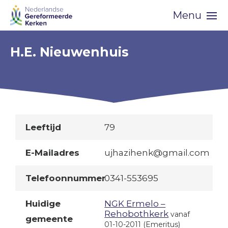
Skip
Menu
navigation
H.E. Nieuwenhuis
Leeftijd
79
E-Mailadres
ujhazihenk@gmail.com
Telefoonnummer
0341-553695
Huidige
NGK Ermelo –
Rehobothkerk
vanaf
gemeente
01-10-2011
(Emeritus)