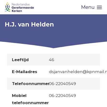
Skip
Menu
navigation
H.J. van Helden
Leeftijd
46
E-Mailadres
dsjanvanhelden@kpnmail.n
Telefoonnummer
06-22040549
Mobiel
06-22040549
telefoonnummer