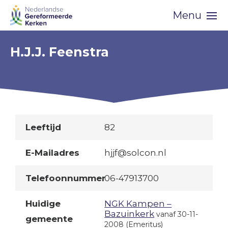
Skip
Menu
navigation
H.J.J. Feenstra
Leeftijd
82
E-Mailadres
hjjf@solcon.nl
Telefoonnummer
06-47913700
Huidige
NGK Kampen –
Bazuinkerk
vanaf 30-11-
gemeente
2008
(Emeritus)