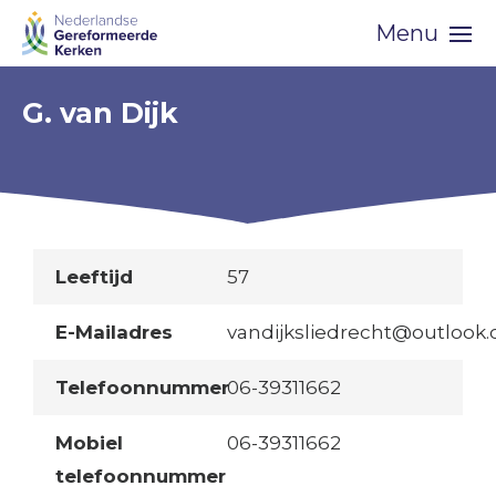
Skip
Menu
navigation
G. van Dijk
Leeftijd
57
E-Mailadres
vandijksliedrecht@outlook
Telefoonnummer
06-39311662
Mobiel
06-39311662
telefoonnummer