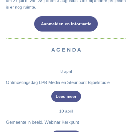
t/m 27 juli of van 28 juli t/m 3 augustus. Ook bij andere projecten
is er nog ruimte.
Aanmelden en informatie
A G E N D A
8 april
Ontmoetingsdag LPB Media en Steunpunt Bijbelstudie
Lees meer
10 april
Gemeente in beeld. Webinar Kerkpunt