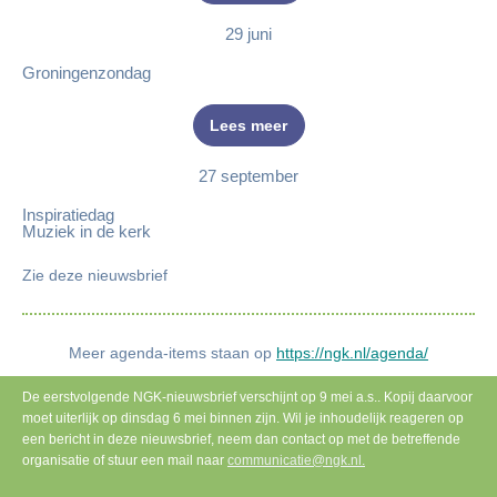
29 juni
Groningenzondag
Lees meer
27 september
Inspiratiedag
Muziek in de kerk
Zie deze nieuwsbrief
Meer agenda-items staan op
https://ngk.nl/agenda/
De eerstvolgende NGK-nieuwsbrief verschijnt op 9 mei a.s.. Kopij daarvoor
moet uiterlijk op dinsdag 6 mei binnen zijn. Wil je inhoudelijk reageren op
een bericht in deze nieuwsbrief, neem dan contact op met de betreffende
organisatie of stuur een mail naar
communicatie@ngk.nl.