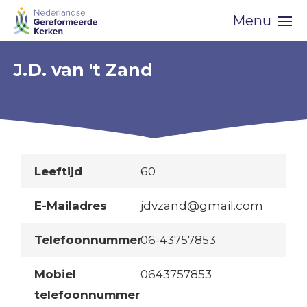
Skip
Menu
navigation
J.D. van 't Zand
Leeftijd
60
E-Mailadres
jdvzand@gmail.com
Telefoonnummer
06-43757853
Mobiel
0643757853
telefoonnummer