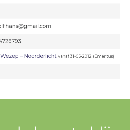
lf.hans@gmail.com
4728793
Wezep – Noorderlicht
vanaf 31-05-2012
(Emeritus)