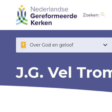
Skip
Zoeken
navigation
Over God en geloof
J.G. Vel Tro