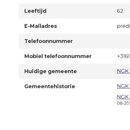
Leeftijd
62
E-Mailadres
pred
Telefoonnummer
Mobiel telefoonnummer
+316
NGK 
Huidige gemeente
NGK 
Gemeentehistorie
NGK 
08-20