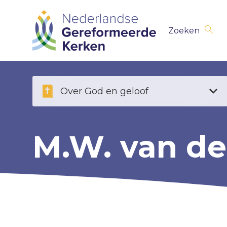
Skip
Zoeken
navigation
Over God en geloof
M.W. van de