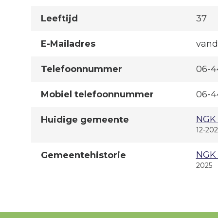
Leeftijd
37
E-Mailadres
vand
Telefoonnummer
06-4
Mobiel telefoonnummer
06-4
NGK 
Huidige gemeente
12-202
NGK 
Gemeentehistorie
2025