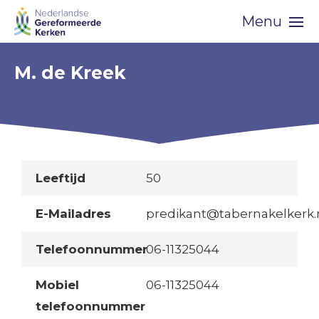
Skip
Menu
navigation
M. de Kreek
Leeftijd
50
E-Mailadres
predikant@tabernakelkerk.
Telefoonnummer
06-11325044
Mobiel
06-11325044
telefoonnummer